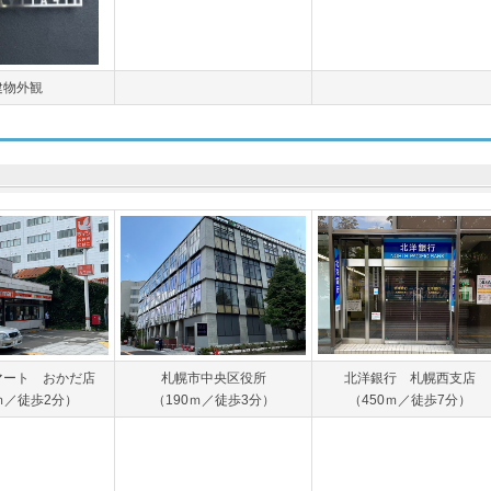
建物外観
マート おかだ店
札幌市中央区役所
北洋銀行 札幌西支店
ｍ／徒歩2分）
（190ｍ／徒歩3分）
（450ｍ／徒歩7分）