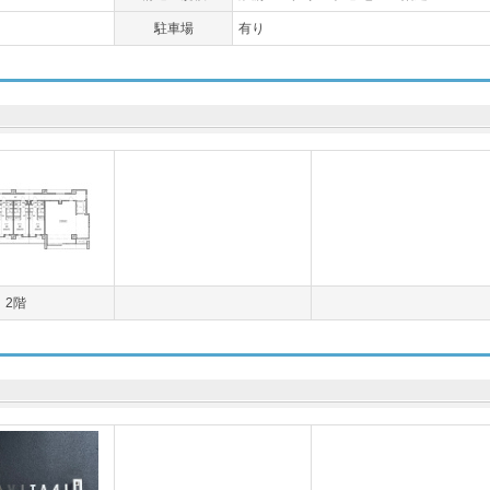
駐車場
有り
2階