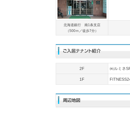
北海道銀行 南1条支店
（500ｍ／徒歩7分）
2F
㈱ルミネS
1F
FITNES