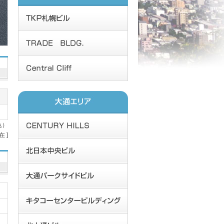
込）
在 ]