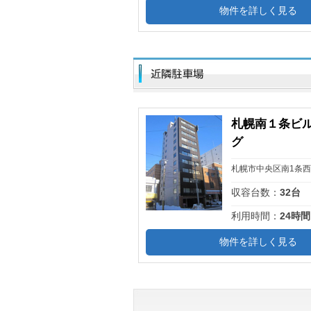
物件を詳しく見る
札幌南１条ビ
グ
札幌市中央区南1条西
収容台数：
32台
利用時間：
24時間
物件を詳しく見る