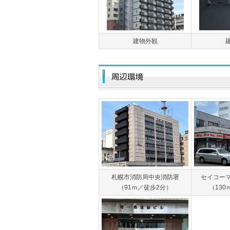
建物外観
札幌市消防局中央消防署
セイコー
（91ｍ／徒歩2分）
（130