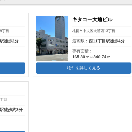
キタコー大通ビル
9丁目
札幌市中央区大通西13丁目
目駅徒歩2分
最寄駅：
西11丁目駅徒歩4分
専有面積：
165.30㎡～340.74㎡
物件を詳しく見る
9丁目
目駅徒歩約3分