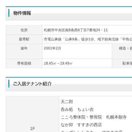
住所
札幌市中央区南8条西6丁目7番地24・11
最寄駅
市電山鼻線「山鼻9条」徒歩1分、地下鉄南北線「中島
築年
2001年2月
構造・
専有面積
18.45㎡～19.49㎡
駐車
天二郎
呑み処 ちょい吉
こころ整体院・整骨院 札幌本願寺
なか卯 すすきの西店
1F