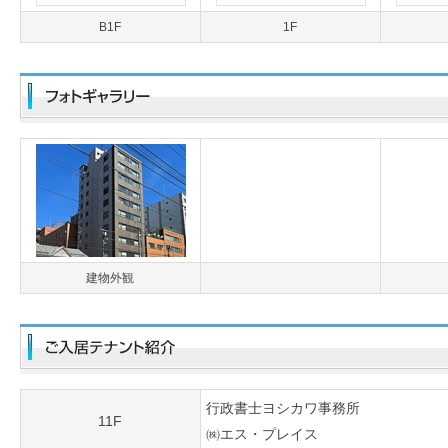
B1F
1F
建物外観
行政書士ヨシカワ事務所
11F
㈱エス・プレイス