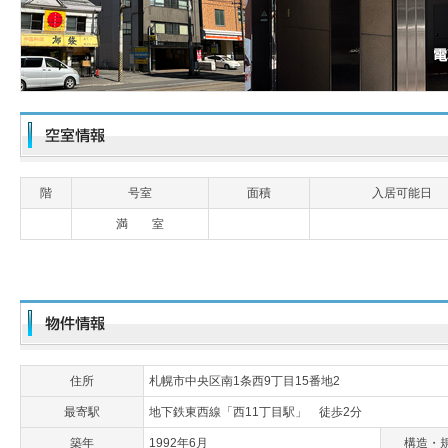
階
号室
面積
入居可能日
満 室
住所
札幌市中央区南1条西9丁目15番地2
最寄駅
地下鉄東西線「西11丁目駅」 徒歩2分
築年
1992年6月
構造・