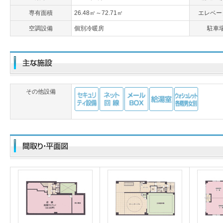
専有面積
26.48㎡～72.71㎡
エレベー
空調設備
個別冷暖房
駐車
その他設備