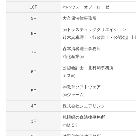
10F
㈱ハウス・オブ・ローゼ
9F
大久保法律事務所
㈱トラスティッククリエイション
8F
鈴木真税理士・行政書士・公認会計士
森本清税理士事務所
7F
油化産業㈱
公認会計士 北村均事務所
6F
エス㈱
㈱教育ソフトウェア
5F
㈲ジャーム
4F
株式会社シニアリンク
札幌緑の森法律事務所
3F
㈱MISK