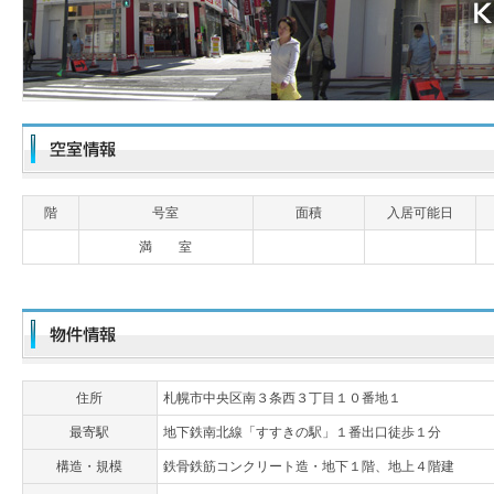
階
号室
面積
入居可能日
満 室
住所
札幌市中央区南３条西３丁目１０番地１
最寄駅
地下鉄南北線「すすきの駅」１番出口徒歩１分
構造・規模
鉄骨鉄筋コンクリート造・地下１階、地上４階建