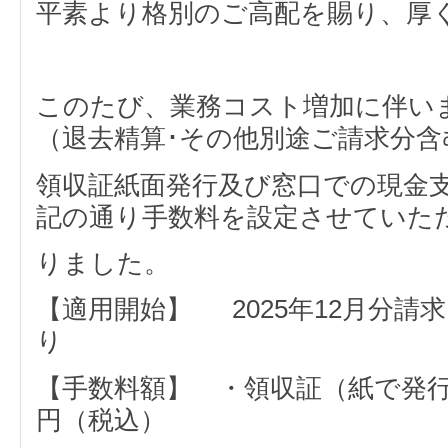
平素より格別のご高配を賜り、厚
このたび、業務コスト増加に伴い
（退去精算･その他別途ご請求分
領収証紙面発行及び窓口での現金
記の通り手数料を設定させていた
りました。
【適用開始】 2025年12月分請求
り
【手数料額】 ・領収証（紙で発
円（税込）